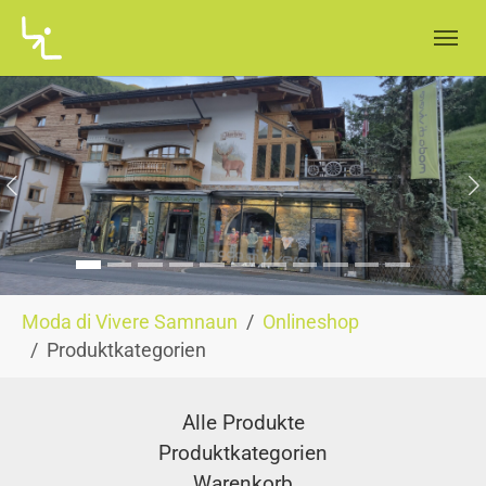
Skip to main navigation
Skip to main content
Skip to page footer
Zurück
W
You are here:
Moda di Vivere Samnaun
Onlineshop
Produktkategorien
Alle Produkte
Produktkategorien
Warenkorb