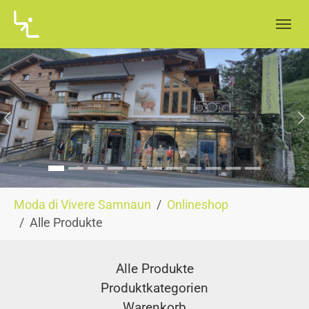
Skip to main navigation
Skip to main content
Skip to page footer
Zurück
W
You are here:
Moda di Vivere Samnaun
Onlineshop
Alle Produkte
Alle Produkte
Produktkategorien
Warenkorb