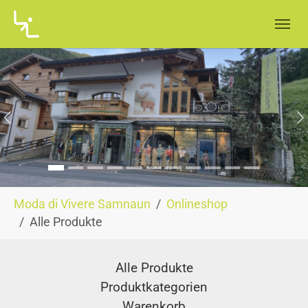
Skip to main navigation
Skip to main content
Skip to page footer
Zurück
W
You are here:
Moda di Vivere Samnaun
Onlineshop
Alle Produkte
Alle Produkte
Produktkategorien
Warenkorb