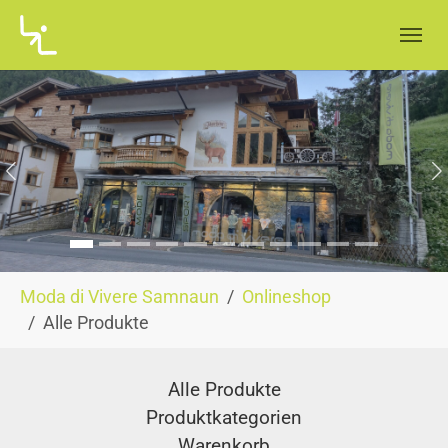
Skip to main navigation
Skip to main content
Skip to page footer
Zurück
W
You are here:
Moda di Vivere Samnaun
Onlineshop
Alle Produkte
Alle Produkte
Produktkategorien
Warenkorb