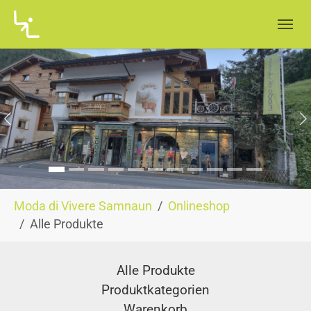
Skip to main navigation
Skip to main content
Skip to page footer
Zurück
W
You are here:
Moda di Vivere Samnaun
Onlineshop
Alle Produkte
Alle Produkte
Produktkategorien
Warenkorb